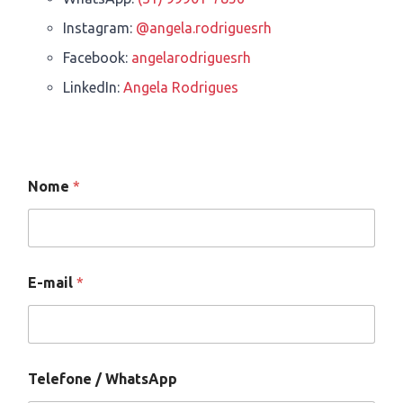
Instagram:
@angela.rodriguesrh
Facebook:
angelarodriguesrh
LinkedIn:
Angela Rodrigues
Nome
*
N
E-mail
*
o
m
e
M
e
n
Telefone / WhatsApp
s