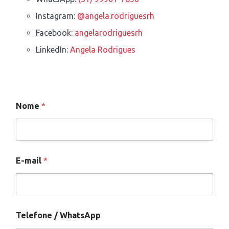
Instagram:
@angela.rodriguesrh
Facebook:
angelarodriguesrh
LinkedIn:
Angela Rodrigues
*
Nome
*
W
h
a
t
s
A
E-mail
*
p
p
*
Telefone / WhatsApp